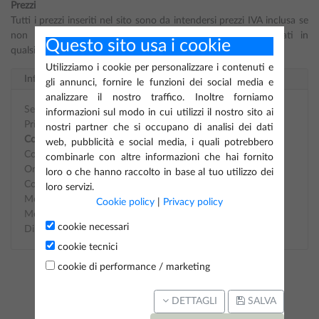
Prezzi
Tutti i prezzi inseriti nel sito sono da intendersi prezzi IVA inclusa se
non altrimenti indicato. I prezzi possono essere modificati in
Questo sito usa i cookie
qualsiasi momento, senza alcun preavviso.
Utilizziamo i cookie per personalizzare i contenuti e
Informazioni
gli annunci, fornire le funzioni dei social media e
analizzare il nostro traffico. Inoltre forniamo
Servizio clienti
informazioni sul modo in cui utilizzi il nostro sito ai
Privacy Policy di stefanazzifiori.it
nostri partner che si occupano di analisi dei dati
Condizioni di vendita
web, pubblicità e social media, i quali potrebbero
Contatti
combinarle con altre informazioni che hai fornito
Orari di apertura
loro o che hanno raccolto in base al tuo utilizzo dei
Cookie Policy di stefanazzifiori.it
loro servizi.
Metodi di Spedizione
Cookie policy
|
Privacy policy
Metodi di Pagamenti
cookie necessari
Diritto di recesso
cookie tecnici
cookie di performance / marketing
DETTAGLI
SALVA