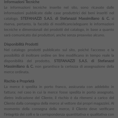
Informazioni Tecniche
Le informazioni tecniche inserite nel sito, sono ricavate dalle
informazioni pubblicate dalle case produttrici dei beni inseriti nel
catalogo.
STEFANAZZI S.A.S. di Stefanazzi Massimiliano & C.
si
riserva, pertanto, la facoltà di modificare/adeguare le informazioni
tecniche e dimensionali dei prodotti del catalogo, in base a quanto
sarà comunicato dai produttori, anche senza preavviso alcuno.
Disponibilità Prodotti
Nel catalogo prodotti pubblicato sul sito, poiché l'accesso e la
possibilità di inoltrare ordine on line modificano in tempo reale la
disponibilità del prodotto,
STEFANAZZI S.A.S. di Stefanazzi
Massimiliano & C.
non garantisce la certezza di assegnazione della
merce ordinata.
Rischio e Proprietà
La merce è spedita in porto franco, assicurata con addebito in
fattura; nel caso in cui la merce fosse spedita in porto assegnato,
dietro indicazione del Cliente, il rischio è da ritenersi a carico del
Cliente dalla consegna della merce al vettore dai propri magazzini. Al
momento della consegna della merce, il Cliente deve verificare
l'integrità dei colli e la corrispondenza quantitativa e qualitativa con