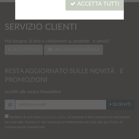
ACCETTA TUTTI
SERVIZIO CLIENTI
Hai bisogno di info
o chiarimenti su prodotti e servizi?
0321-908518
ufficio@stefanazzifiori.it
RESTA AGGIORNATO SULLE NOVITÀ E
PROMOZIONI
Iscriviti alla nostra Newsletter
ISCRIVITI
Dichiaro di aver letto la
privacy policy
ed esprimo il mio consenso al trattamento
dei miei dati. Esprimo il mio consenso al trattamento dei miei dati per l'invio di
comunicazioni commerciali.