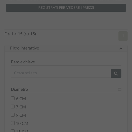
REGISTRATI PER VEDERE I PREZZI
Da
1
a
15
(su
15
)
1
Filtro interattivo
Parole chiave
Diametro
6 CM
7 CM
9 CM
10 CM