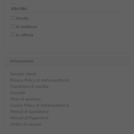
Verde 9
Altri filtri
Bianco 10
Novità
Marrone 14
In evidenza
Bordeaux 15
In offerta
Écru 16
Lilla 20
Rosso 32 (tutto rosso)
Informazioni
Écru nuovo 34
Servizio clienti
Privacy Policy di stefanazzifiori.it
Condizioni di vendita
Contatti
Orari di apertura
Cookie Policy di stefanazzifiori.it
Metodi di Spedizione
Metodi di Pagamenti
Diritto di recesso