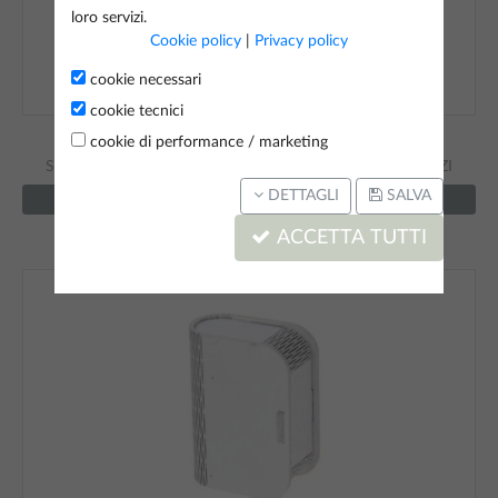
loro servizi.
Cookie policy
|
Privacy policy
cookie necessari
cookie tecnici
Cod.
48-828
cookie di performance / marketing
SCATOLA CON FARFALLA IN LEGNO 6X6X6 CM 10 PEZZI
DETTAGLI
SALVA
REGISTRATI PER VEDERE I PREZZI
ACCETTA TUTTI