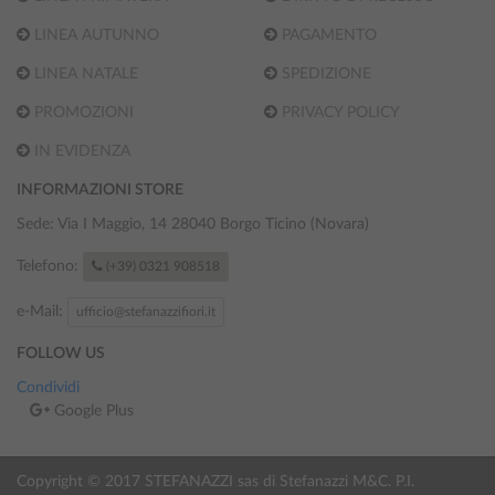
LINEA AUTUNNO
PAGAMENTO
LINEA NATALE
SPEDIZIONE
PROMOZIONI
PRIVACY POLICY
IN EVIDENZA
INFORMAZIONI STORE
Sede: Via I Maggio, 14
28040 Borgo Ticino (Novara)
Telefono:
(+39) 0321 908518
e-Mail:
ufficio@stefanazzifiori.it
FOLLOW US
Condividi
Google Plus
Copyright © 2017 STEFANAZZI sas di Stefanazzi M&C. P.I.