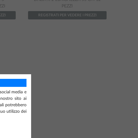
ZZI
PEZZI
ZZI
REGISTRATI PER VEDERE I PREZZI
 social media e
 nostro sito ai
uali potrebbero
uo utilizzo dei