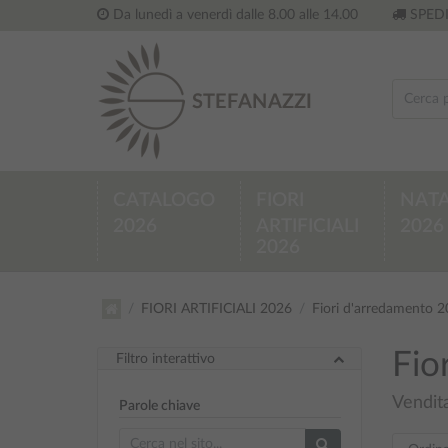
Da lunedì a venerdì dalle 8.00 alle 14.00
SPEDI
CATALOGO
FIORI
NATA
2026
ARTIFICIALI
2026
2026
FIORI ARTIFICIALI 2026
Fiori d'arredamento 
Fio
Filtro interattivo
Vendita
Parole chiave