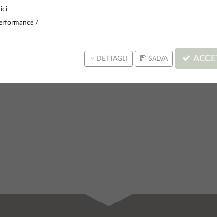
ici
PRAY X 3 LUNGHEZZA 110 CM
6 PEZZI
erformance /
GISTRATI PER VEDERE I PREZZI
ACCET
DETTAGLI
SALVA
(su
4
)