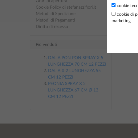
Orari di apertura
cookie tecn
Cookie Policy di stefanazzifiori.it
MELO S
Metodi di Spedizione
cookie di p
Metodi di Pagamenti
marketing
RE
Diritto di recesso
Più venduti
Da
1
a
4
DALIA PON PON SPRAY X 5
LUNGHEZZA 70 CM 12 PEZZI
DALIA X 2 LUNGHEZZA 55
CM 12 PEZZI
PEONIA SPRAY X 2
LUNGHEZZA 67 CM Ø 13
CM 12 PEZZI