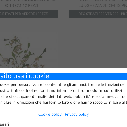
Ø 13 CM 12 PEZZI
LUNGHEZZA 70 CM 12 PE
GISTRATI PER VEDERE I PREZZI
REGISTRATI PER VEDERE I PRE
sito usa i cookie
cookie per personalizzare i contenuti e gli annunci, fornire le funzioni dei
nostro traffico. Inoltre forniamo informazioni sul modo in cui utilizzi il
 che si occupano di analisi dei dati web, pubblicità e social media, i q
 altre informazioni che hai fornito loro o che hanno raccolto in base al t
Cookie policy
|
Privacy policy
ssari
Cod.
76-4023