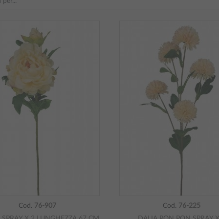
Cod.
76-907
Cod.
76-225
 SPRAY X 2 LUNGHEZZA 67 CM
DALIA PON PON SPRAY X