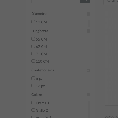
Diametro
13 CM
Lunghezza
55 CM
67 CM
70 CM
110 CM
Confezione da
6 pz
12 pz
Colore
Crema 1
Giallo 2
PEONIA
Arancio 3