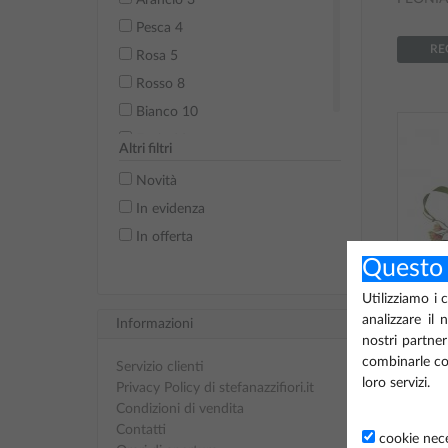
Pesca 4
RE
Rosa 5
Rosso 8
Bianco 10
Fuxia 30
Altri filtri
Novità
In evidenza
In offerta
Questo 
Utilizziamo i 
analizzare il 
Informazioni
nostri partner
combinarle con
Servizio clienti
loro servizi.
Privacy Policy di stefanazzifiori.it
Condizioni di vendita
Contatti
cookie nece