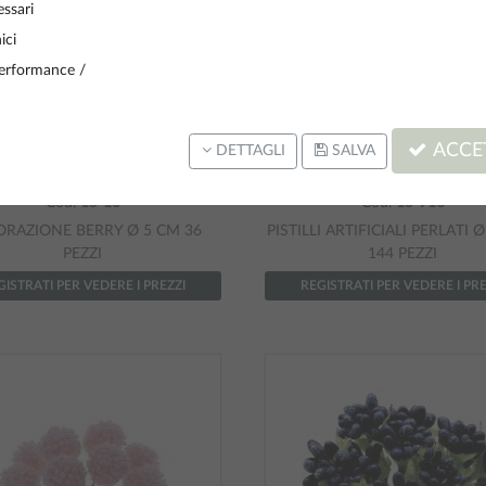
ssari
ici
erformance /
ACCET
DETTAGLI
SALVA
Cod.
15-13
Cod.
15-918
RAZIONE BERRY Ø 5 CM 36
PISTILLI ARTIFICIALI PERLATI 
PEZZI
144 PEZZI
GISTRATI PER VEDERE I PREZZI
REGISTRATI PER VEDERE I PRE