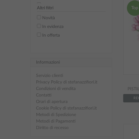
Rosso 8
Altri filtri
Top
Verde 9
Novità
Bianco 10
In evidenza
Oro 11
In offerta
Écru 16
Lilla 20
Rosa antico 24
Informazioni
Tiffany 25
Ocra 26
Servizio clienti
Privacy Policy di stefanazzifiori.it
Lilla 27
Condizioni di vendita
PISTI
Arancio 28
Contatti
RE
Verde 29
Orari di apertura
Cookie Policy di stefanazzifiori.it
Fuxia 30
Metodi di Spedizione
Rosso 32 (tutto rosso)
Metodi di Pagamenti
Diritto di recesso