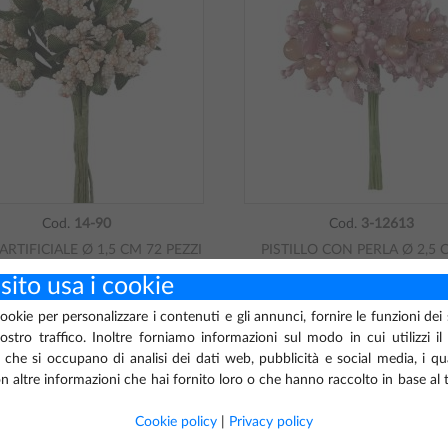
Cod.
14-90
Cod.
3-12613
ARTIFICIALE Ø 1,5 CM 72 PEZZI
PISTILLO CON PERLA Ø 2,5 
PEZZI
GISTRATI PER VEDERE I PREZZI
sito usa i cookie
REGISTRATI PER VEDERE I PRE
cookie per personalizzare i contenuti e gli annunci, fornire le funzioni dei
nostro traffico. Inoltre forniamo informazioni sul modo in cui utilizzi il
 che si occupano di analisi dei dati web, pubblicità e social media, i q
 altre informazioni che hai fornito loro o che hanno raccolto in base al t
Cookie policy
|
Privacy policy