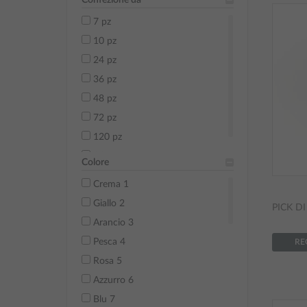
7 pz
10 pz
24 pz
36 pz
48 pz
72 pz
120 pz
144 pz
Colore
Crema 1
Giallo 2
PICK D
Arancio 3
Pesca 4
RE
Rosa 5
Azzurro 6
Blu 7