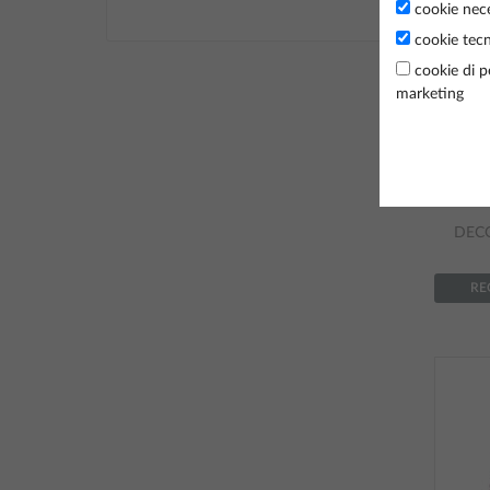
cookie nece
cookie tecn
cookie di p
marketing
DECO
RE