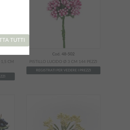
TA TUTTI
Cod.
48-502
Ø 1,5 CM
PISTILLO LUCIDO Ø 3 CM 144 PEZZI
REGISTRATI PER VEDERE I PREZZI
ZZI