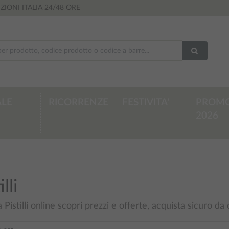
ZIONI ITALIA
24/48 ORE
LE
RICORRENZE
FESTIVITA'
PROMO
2026
illi
 Pistilli online scopri prezzi e offerte, acquista sicuro da 