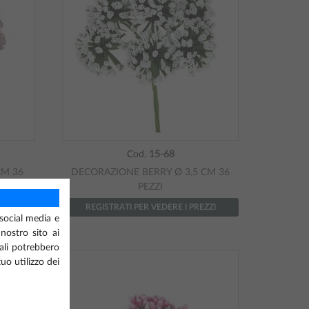
Cod.
15-68
CM 36
DECORAZIONE BERRY Ø 3,5 CM 36
PEZZI
ZZI
REGISTRATI PER VEDERE I PREZZI
 social media e
 nostro sito ai
uali potrebbero
uo utilizzo dei