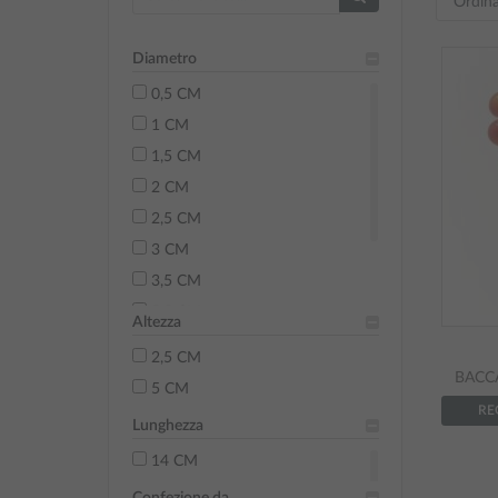
Diametro
0,5 CM
1 CM
1,5 CM
2 CM
2,5 CM
3 CM
3,5 CM
5,5 CM
Altezza
12 CM
2,5 CM
15 CM
BACCA
5 CM
RE
Lunghezza
14 CM
Confezione da