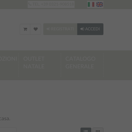
TEL. +39 0321-908518
REGISTRATI
ACCEDI
ZIONI
OUTLET
CATALOGO
NATALE
GENERALE
casa.