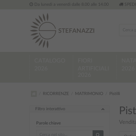
Da lunedì a venerdì dalle 8.00 alle 14.00
SPEDI
CATALOGO
FIORI
NATA
2026
ARTIFICIALI
2026
2026
RICORRENZE
MATRIMONIO
Pistilli
Pist
Filtro interattivo
Vendita
Parole chiave